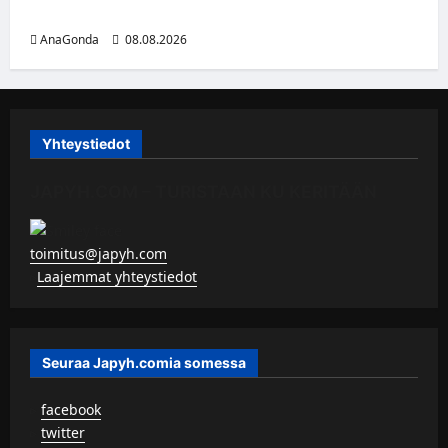
kolmas kausi Kaarinassa
AnaGonda
08.08.2026
Yhteystiedot
JAPYH.COM – TURISTAAN KU KERITÄÄN
toimitus@japyh.com
▹
Laajemmat yhteystiedot
Seuraa Japyh.comia somessa
▹
facebook
▹
twitter