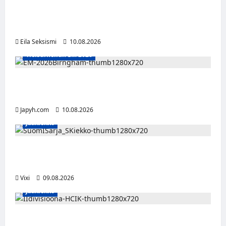
Dw julkaisi uuden Palokunta-singlen –
kolmas studioalbumi valmistelussa
Eila Seksismi
10.08.2026
Yleisurheilun EM 2026
Tänään alkaa yleisurheilun EM-kisat
Birminghamissa
Japyh.com
10.08.2026
Jääkiekko
Leevi Kinnunen vahvistaa S-Kiekkoa –
hyökkääjä siirtyy Seinäjoelle Laser HT:stä
Vixi
09.08.2026
Jääkiekko
Miikka Ranki jatkaa HCIK:ssa – puolustajalle