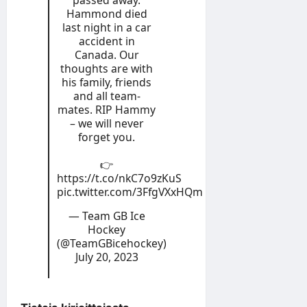
Hammond died
last night in a car
accident in
Canada. Our
thoughts are with
his family, friends
and all team-
mates. RIP Hammy
– we will never
forget you.
👉
https://t.co/nkC7o9zKuS
pic.twitter.com/3FfgVXxHQm
— Team GB Ice
Hockey
(@TeamGBicehockey)
July 20, 2023