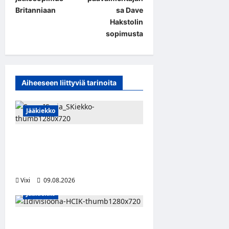
t
Britanniaan
sa Dave
Hakstolin
n
sopimusta
a
v
i
Aiheeseen liittyviä tarinoita
g
a
Jääkiekko
t
i
Leevi Kinnunen vahvistaa S-
Kiekkoa – hyökkääjä siirtyy
o
Seinäjoelle Laser HT:stä
n
Vixi
09.08.2026
Jääkiekko
Miikka Ranki jatkaa HCIK:ssa