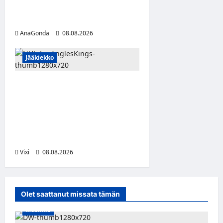
– puolustajalle kolmas kausi
Kaarinassa
AnaGonda
08.08.2026
Jääkiekko
Anže Kopitar saa
kuninkaallisen
kunnianosoituksen –
numero 11 kattoon ja patsas
areenan eteen
Vixi
08.08.2026
Olet saattanut missata tämän
Musiikki