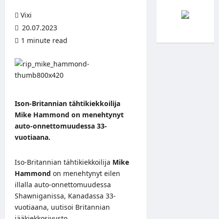
Vixi
20.07.2023
1 minute read
Ison-Britannian tähtikiekkoilija
Mike Hammond on menehtynyt
auto-onnettomuudessa 33-
vuotiaana.
Iso-Britannian tähtikiekkoilija
Mike
Hammond
on menehtynyt eilen
illalla auto-onnettomuudessa
Shawniganissa, Kanadassa 33-
vuotiaana,
uutisoi
Britannian
jääkiekkosivusto.