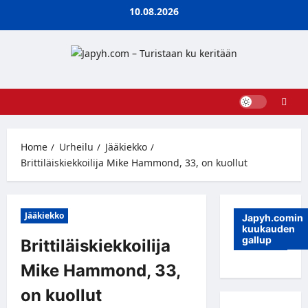
Skip
10.08.2026
to
content
Home
Urheilu
Jääkiekko
Brittiläiskiekkoilija Mike Hammond, 33, on kuollut
Jääkiekko
Japyh.comin
kuukauden
gallup
Brittiläiskiekkoilija
Mike Hammond, 33,
on kuollut