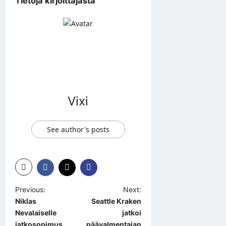
Tietoja kirjoittajasta
Vixi
See author's posts
P
Previous:
Next:
Niklas
Seattle Kraken
o
Nevalaiselle
jatkoi
s
jatkosopimus
päävalmentajan