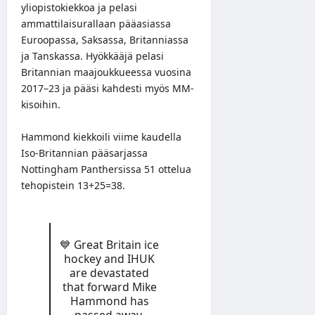
yliopistokiekkoa ja pelasi
ammattilaisurallaan pääasiassa
Euroopassa, Saksassa, Britanniassa
ja Tanskassa. Hyökkääjä pelasi
Britannian maajoukkueessa vuosina
2017–23 ja pääsi kahdesti myös MM-
kisoihin.
Hammond kiekkoili viime kaudella
Iso-Britannian pääsarjassa
Nottingham Panthersissa 51 ottelua
tehopistein 13+25=38.
💙 Great Britain ice
hockey and IHUK
are devastated
that forward Mike
Hammond has
passed away.