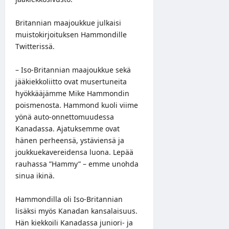
Britannian maajoukkue julkaisi
muistokirjoituksen Hammondille
Twitterissä
.
– Iso-Britannian maajoukkue sekä
jääkiekkoliitto ovat musertuneita
hyökkääjämme Mike Hammondin
poismenosta. Hammond kuoli viime
yönä auto-onnettomuudessa
Kanadassa. Ajatuksemme ovat
hänen perheensä, ystäviensä ja
joukkuekavereidensa luona. Lepää
rauhassa ”Hammy” – emme unohda
sinua ikinä.
Hammondilla oli Iso-Britannian
lisäksi myös Kanadan kansalaisuus.
Hän kiekkoili Kanadassa juniori- ja