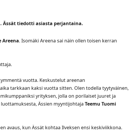
Ässät tiedotti asiasta perjantaina.
e Areena
. Isomäki Areena sai näin ollen toisen kerran
ttaja.
takymmentä vuotta. Keskustelut areenan
ka tarkkaan kaksi vuotta sitten. Olen todella tyytyväinen,
ikumppaniksi yrityksen, jolla on porilaiset juuret ja
e luottamuksesta, Ässien myyntijohtaja
Teemu Tuomi
n avaus, kun Ässät kohtaa Ilveksen ensi keskiviikkona.