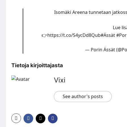
Isomäki Areena tunnetaan jatkossa nimellä
Lue li
👉
https://t.co/S4ycDd8Qub
#Ässät
#Por
— Porin Ässät (@Po
Tietoja kirjoittajasta
Vixi
See author's posts