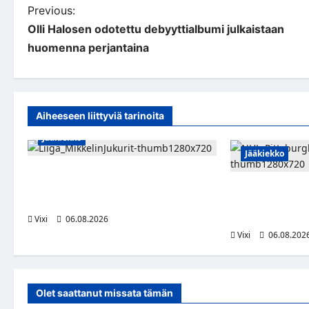
P
Previous:
Olli Halosen odotettu debyyttialbumi julkaistaan
o
huomenna perjantaina
s
t
n
Aiheeseen liittyviä tarinoita
a
Jääkiekko
Jääkiekko
v
Alex Lintuniemi vahvistaa Jukurien
i
puolustusta – kokenut puolustaja palaa
Ville Koivuselle 
Liigaan
Pittsburghiin – 
g
miljoonaa dollar
Vixi
06.08.2026
a
Vixi
06.08.202
t
i
Olet saattanut missata tämän