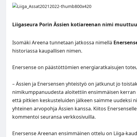
Liigaseura Porin Ässien kotiareenan nimi muuttuu. 
Isomäki Areena tunnetaan jatkossa nimellä
Enersens
historiassa kaupallisen nimen.
Enersense on päästöttömien energiaratkaisujen toteu
– Ässien ja Enersensen yhteistyö on jatkunut jo tois
nimikumppanuudesta aloitettiin ensimmäisen kerran ai
että pitkien keskusteluiden jälkeen saimme uudeksi nim
yhteinen arvopohja Ässien kanssa. Kiitos Enersensell
kommentoi seuransa verkkosivuilla.
Enersense Areenan ensimmäinen ottelu on Liiga-kaude