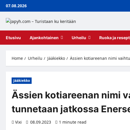
Skip
07.08.2026
to
content
Etusivu
Ajankohtainen
Urheilu
Ruoka ja resept
Home
Urheilu
Jääkiekko
Ässien kotiareenan nimi vaiht
Jääkiekko
Ässien kotiareenan nimi v
tunnetaan jatkossa Ener
Vixi
08.09.2023
1 minute read