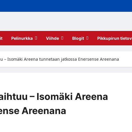
it
Pelinurkka
Viihde
Blogit
Pikkupirun tietov
uu – Isomäki Areena tunnetaan jatkossa Enersense Areenana
aihtuu – Isomäki Areena
sense Areenana