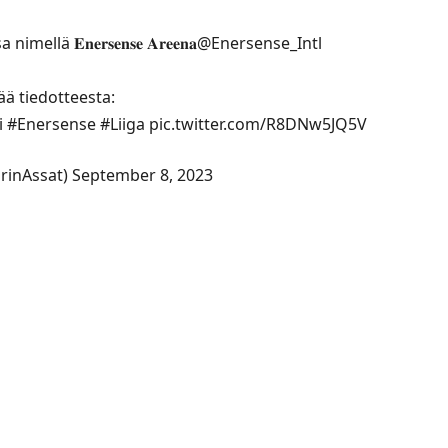
 𝐄𝐧𝐞𝐫𝐬𝐞𝐧𝐬𝐞 𝐀𝐫𝐞𝐞𝐧𝐚
@Enersense_Intl
sää tiedotteesta:
i
#Enersense
#Liiga
pic.twitter.com/R8DNw5JQ5V
rinAssat)
September 8, 2023