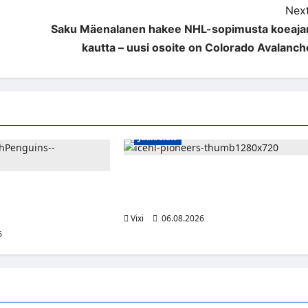
Next
Saku Mäenalanen hakee NHL-sopimusta koeaja
kautta – uusi osoite on Colorado Avalanch
Jääkiekko
Jesse Seppälä siirtyy Itävaltaan –
Pioneers Vorarlbergin suomalaisryhm
jättisopimus
kasvaa
kahdeksan vuotta ja 32
ia
Vixi
06.08.2026
6