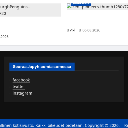
Jääkiekko
Jesse Seppälä siirtyy Itävaltaa
Vorarlbergin suomalaisryhmä 
lle jättisopimus Pittsburghiin –
otta ja 32 miljoonaa dollaria
Vixi
06.08.2026
.2026
Seuraa Japyh.comia somessa
▹
facebook
▹
twitter
▹
instagram
llinen kotisivusto. Kaikki oikeudet pidetään. Copyright © 2026.
|
R