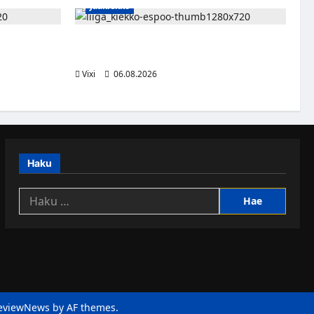
Jääkiekko
n – Pioneers
Ruotsalaishyökkääjä Linus Öberg siirtyy
kasvaa
Kiekko-Espooseen
Vixi
06.08.2026
Haku
Haku:
eviewNews
by AF themes.