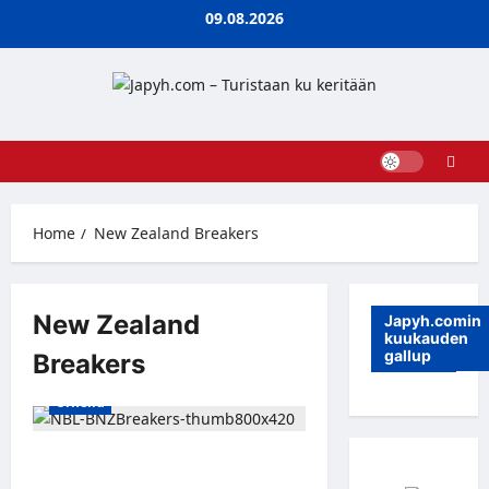
Skip
09.08.2026
to
content
Home
New Zealand Breakers
New Zealand
Japyh.comin
kuukauden
gallup
Breakers
Urheilu
Koripallolegenda Petteri Koponen
jättää NBA:n – Uusi-Seelantiin