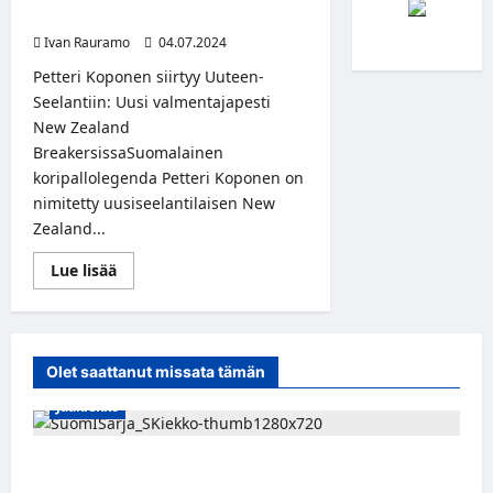
päävalmentajaksi!
Ivan Rauramo
04.07.2024
Petteri Koponen siirtyy Uuteen-
Seelantiin: Uusi valmentajapesti
New Zealand
BreakersissaSuomalainen
koripallolegenda Petteri Koponen on
nimitetty uusiseelantilaisen New
Zealand...
Read
Lue lisää
more
about
Koripallolegenda
Petteri
Koponen
jättää
Olet saattanut missata tämän
NBA:n
–
Jääkiekko
Uusi-
Seelantiin
päävalmentajaksi!
Leevi Kinnunen vahvistaa S-Kiekkoa –