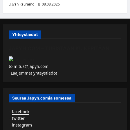
Ivan Rauramo
08.08.2026
Yhteystiedot
JAPYH.COM – TURISTAAN KU KERITÄÄN
toimitus@japyh.com
▹
Laajemmat yhteystiedot
Seuraa Japyh.comia somessa
▹
facebook
▹
twitter
▹
instagram