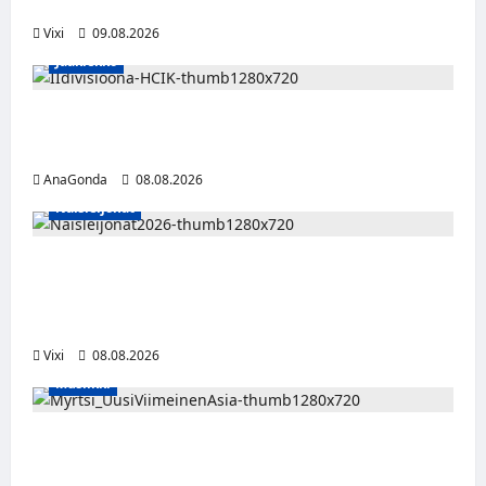
hyökkääjä siirtyy Seinäjoelle Laser HT:stä
Vixi
09.08.2026
Jääkiekko
Miikka Ranki jatkaa HCIK:ssa – puolustajalle
kolmas kausi Kaarinassa
AnaGonda
08.08.2026
Naisleijonat
Naisleijonat Sveitsin WEHT-turnaukseen
tällä joukkueella – ottelut näkyvät HBO
Maxilla ja TV5:llä
Vixi
08.08.2026
Musiikki
Myrtsi sanoo uudella singlellään viimeisen
sanan – matka kohti debyyttialbumia jatkuu