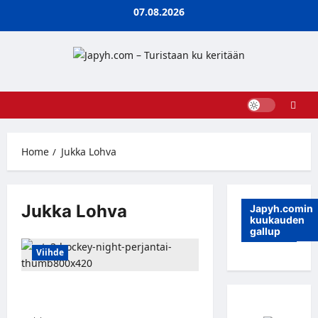
Skip
07.08.2026
to
content
Home
Jukka Lohva
Jukka Lohva
Japyh.comin
kuukauden
gallup
Viihde
Hockey Night Perjantai sytyttää
viikonloppuun tammikuusta alkaen