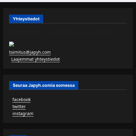
Yhteystiedot
JAPYH.COM – TURISTAAN KU KERITÄÄN
toimitus@japyh.com
▹
Laajemmat yhteystiedot
Seuraa Japyh.comia somessa
▹
facebook
▹
twitter
▹
instagram