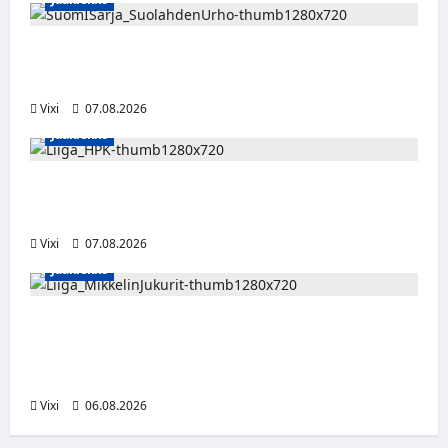
FPS:n keskushyökkääjä Martti Mäkinen
siirtyy Suolahden Urhoon
Vixi
07.08.2026
Jääkiekko
Viljami Jokirinne jatkaa HPK:ssa kevääseen
2028
Vixi
07.08.2026
Jääkiekko
Alex Lintuniemi vahvistaa Jukurien
puolustusta – kokenut puolustaja palaa
Liigaan
Vixi
06.08.2026