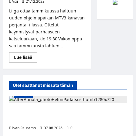
Vixi
21.12.2023
Liiga ottaa tammikuussa haltuun
uuden ohjelmapaikan MTV3-kanavan
perjantai-illassa. Ottelut
käynnistyvät parhaaseen
katseluaikaan, klo 19:30.Viikonloppu
saa tammikuusta lähtien...
Read
Lue lisää
more
about
Hockey
Night
Perjantai
sytyttää
Olet saattanut missata tämän
viikonloppuun
tammikuusta
Musiikki
alkaen
Alter Annala julkaisi Kultapoika-singlen –
Alert!-albumi ilmestyy elokuussa
Ivan Rauramo
07.08.2026
0
Jääkiekko