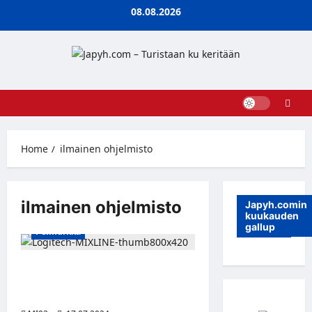
Skip
08.08.2026
to
content
Home
ilmainen ohjelmisto
ilmainen ohjelmisto
Japyh.comin
kuukauden
gallup
Pelinurkka
Logitech julkaisi ilmaisen MIXLINE-
ohjelmiston helppoon
audiomiksaukseen