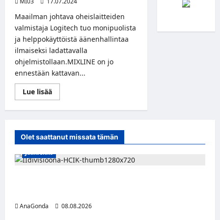
MI03
17.07.2024
Maailman johtava oheislaitteiden
valmistaja Logitech tuo monipuolista
ja helppokäyttöistä äänenhallintaa
ilmaiseksi ladattavalla
ohjelmistollaan.MIXLINE on jo
ennestään kattavan...
Read
Lue lisää
more
about
Logitech
julkaisi
ilmaisen
MIXLINE-
Olet saattanut missata tämän
ohjelmiston
helppoon
Jääkiekko
audiomiksaukseen
Miikka Ranki jatkaa HCIK:ssa – puolustajalle
kolmas kausi Kaarinassa
AnaGonda
08.08.2026
Naisleijonat