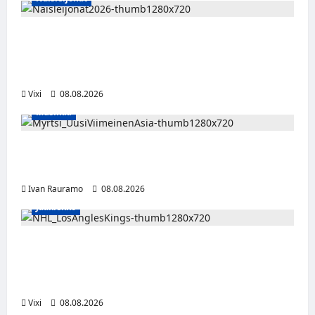
Naisleijonat Sveitsin WEHT-turnaukseen
tällä joukkueella – ottelut näkyvät HBO
Maxilla ja TV5:llä
Vixi
08.08.2026
Musiikki
Myrtsi sanoo uudella singlellään viimeisen
sanan – matka kohti debyyttialbumia jatkuu
Ivan Rauramo
08.08.2026
Jääkiekko
Anže Kopitar saa kuninkaallisen
kunnianosoituksen – numero 11 kattoon ja
patsas areenan eteen
Vixi
08.08.2026