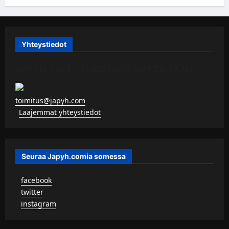
Yhteystiedot
JAPYH.COM – TURISTAAN KU KERITÄÄN
toimitus@japyh.com
▹
Laajemmat yhteystiedot
Seuraa Japyh.comia somessa
▹
facebook
▹
twitter
▹
instagram