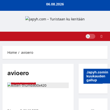
Skip
06.08.2026
to
content
Home
avioero
avioero
Japyh.comin
kuukauden
gallup
Hullu maailma
Mies maksaa “kissan elatusapua”
jopa 10 vuotta avioeron jälkeen –
Turkissa tehtiin erikoinen sopimus