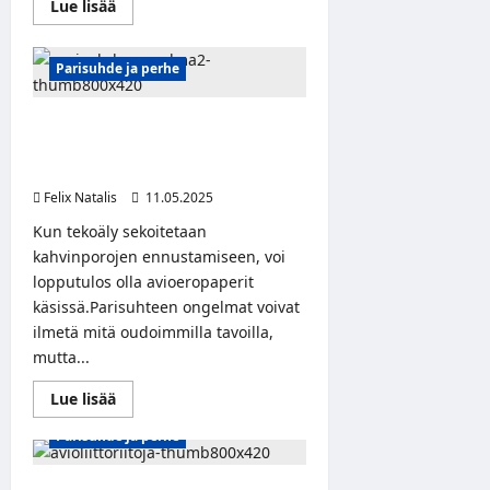
Read
Lue lisää
more
about
Kun
rakkaus
Parisuhde ja perhe
karvoittuu
–
pariskunta
ChatGPT näki suhteen kahvikupista
eroaa,
koska
– avioeropaperit pöytään kolmessa
kissa
päivässä!
ja
koira
Felix Natalis
11.05.2025
eivät
tulleet
Kun tekoäly sekoitetaan
toimeen
kahvinporojen ennustamiseen, voi
lopputulos olla avioeropaperit
käsissä.Parisuhteen ongelmat voivat
ilmetä mitä oudoimmilla tavoilla,
mutta...
Read
Lue lisää
more
about
Parisuhde ja perhe
ChatGPT
näki
suhteen
kahvikupista