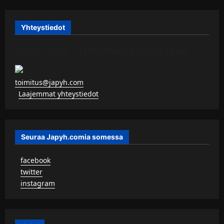
Yhteystiedot
JAPYH.COM – TURISTAAN KU KERITÄÄN
toimitus@japyh.com
▹
Laajemmat yhteystiedot
Seuraa Japyh.comia somessa
▹
facebook
▹
twitter
▹
instagram