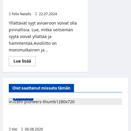
Seitsemän yllättävää ja pinnallista
–
syytä hakea avioeroa
avioeropaperit
pöytään
Felix Natalis
22.07.2024
kolmessa
päivässä!
Yllättävät syyt avioeroon voivat olla
pinnallisia. Lue, mitkä seitsemän
syytä voivat yllättää ja
hämmentää.Avioliitto on
monimutkainen ja...
Read
Lue lisää
more
about
Seitsemän
yllättävää
ja
pinnallista
Olet saattanut missata tämän
syytä
hakea
Jääkiekko
avioeroa
Jesse Seppälä siirtyy Itävaltaan – Pioneers
Vorarlbergin suomalaisryhmä kasvaa
Vixi
06.08.2026