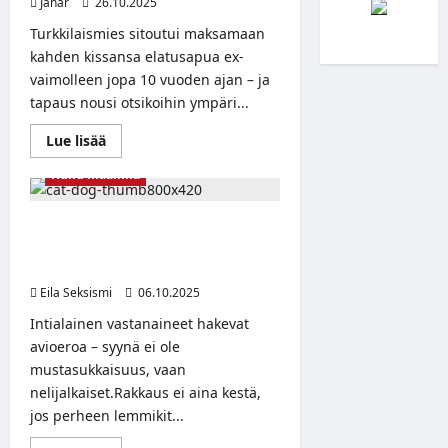
Janar
26.10.2025
Turkkilaismies sitoutui maksamaan
kahden kissansa elatusapua ex-
vaimolleen jopa 10 vuoden ajan – ja
tapaus nousi otsikoihin ympäri...
Read
Lue lisää
more
about
Hullu maailma
Mies
maksaa
“kissan
elatusapua”
Kun rakkaus karvoittuu – pariskunta
jopa
eroaa, koska kissa ja koira eivät
10
vuotta
tulleet toimeen
avioeron
Eila Seksismi
jälkeen
06.10.2025
–
Turkissa
Intialainen vastanaineet hakevat
tehtiin
avioeroa – syynä ei ole
erikoinen
sopimus
mustasukkaisuus, vaan
nelijalkaiset.Rakkaus ei aina kestä,
jos perheen lemmikit...