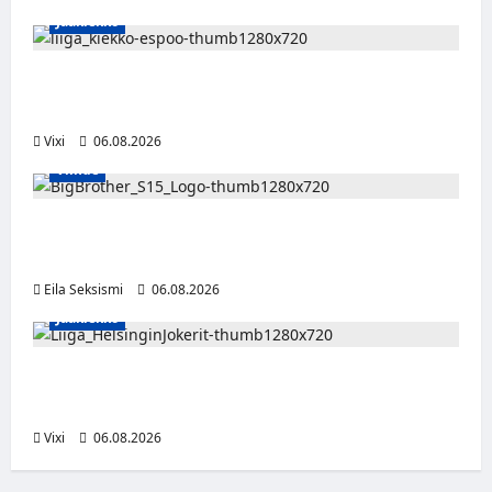
Jääkiekko
Ruotsalaishyökkääjä Linus Öberg siirtyy
Kiekko-Espooseen
Vixi
06.08.2026
Viihde
Big Brother Suomi palaa MTV3:lle – luvassa
24/7-livestream ja suorat häätölähetykset
Eila Seksismi
06.08.2026
Jääkiekko
Ville Leskinen jättää Jokerit – hyökkääjälle
etsitään uutta seuraa
Vixi
06.08.2026