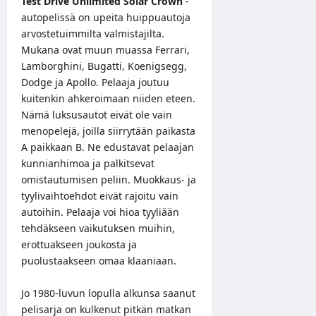
Test Drive Unlimited Solar Crown
-
autopelissä
on upeita huippuautoja
arvostetuimmilta valmistajilta.
Mukana ovat muun muassa Ferrari,
Lamborghini, Bugatti, Koenigsegg,
Dodge ja Apollo. Pelaaja joutuu
kuitenkin ahkeroimaan niiden eteen.
Nämä luksusautot eivät ole vain
menopelejä, joilla siirrytään paikasta
A paikkaan B. Ne edustavat pelaajan
kunnianhimoa ja palkitsevat
omistautumisen peliin. Muokkaus- ja
tyylivaihtoehdot eivät rajoitu vain
autoihin. Pelaaja voi hioa tyyliään
tehdäkseen vaikutuksen muihin,
erottuakseen joukosta ja
puolustaakseen omaa klaaniaan.
Jo 1980-luvun lopulla alkunsa saanut
pelisarja on kulkenut pitkän matkan