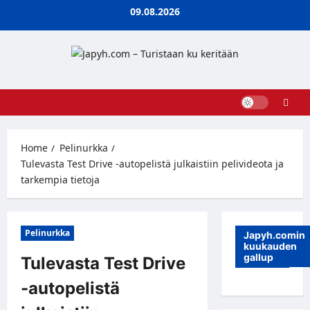
Skip
09.08.2026
to
content
Home
Pelinurkka
Tulevasta Test Drive -autopelistä julkaistiin pelivideota ja
tarkempia tietoja
Pelinurkka
Japyh.comin
kuukauden
gallup
Tulevasta Test Drive
-autopelistä