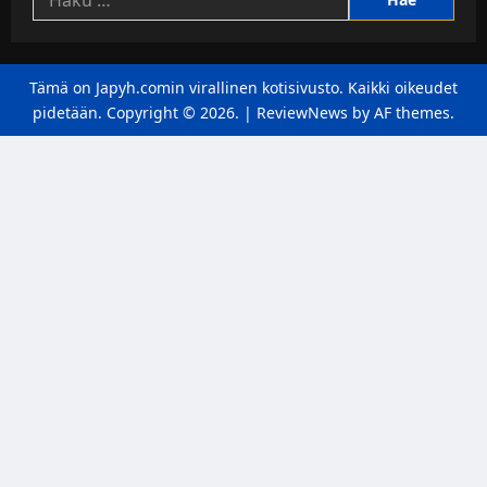
Tämä on Japyh.comin virallinen kotisivusto. Kaikki oikeudet
pidetään. Copyright © 2026.
|
ReviewNews
by AF themes.