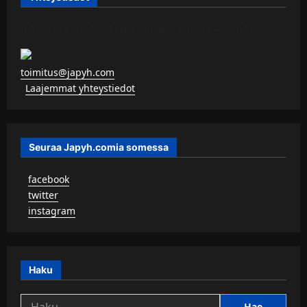
JAPYH.COM – TURISTAAN KU KERITÄÄN
toimitus@japyh.com
▹
Laajemmat yhteystiedot
Seuraa Japyh.comia somessa
▹
facebook
▹
twitter
▹
instagram
Haku
Haku: