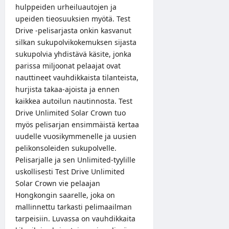
hulppeiden urheiluautojen ja
upeiden tieosuuksien myötä. Test
Drive -pelisarjasta onkin kasvanut
silkan sukupolvikokemuksen sijasta
sukupolvia yhdistävä käsite, jonka
parissa miljoonat pelaajat ovat
nauttineet vauhdikkaista tilanteista,
hurjista takaa-ajoista ja ennen
kaikkea autoilun nautinnosta. Test
Drive Unlimited Solar Crown tuo
myös pelisarjan ensimmäistä kertaa
uudelle vuosikymmenelle ja uusien
pelikonsoleiden sukupolvelle.
Pelisarjalle ja sen Unlimited-tyylille
uskollisesti Test Drive Unlimited
Solar Crown vie pelaajan
Hongkongin saarelle, joka on
mallinnettu tarkasti pelimaailman
tarpeisiin. Luvassa on vauhdikkaita