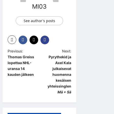
MI03
See author's posts
P
Previous:
Next:
Thomas Greiss
Pyrythekid ja
o
lopettaa NHL-
Axel Kala
s
uransa 14
julkaisevat
t
kauden jälkeen
huomenna
kesäisen
n
yhteissinglen
a
Mä + Sä
v
i