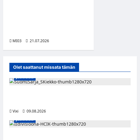
Assembly Summer etsii
seuraavaa suomalaista
innovaatiota vibe coding -
tekoälykilpailulla
MI03
21.07.2026
Olet saattanut missata tämän
Jääkiekko
Leevi Kinnunen vahvistaa S-Kiekkoa –
hyökkääjä siirtyy Seinäjoelle Laser HT:stä
Vixi
09.08.2026
Jääkiekko
Miikka Ranki jatkaa HCIK:ssa – puolustajalle