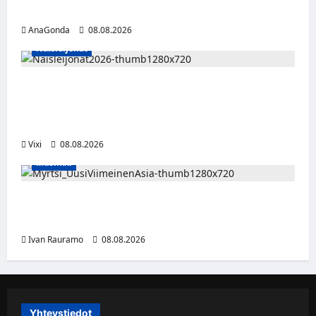
kolmas kausi Kaarinassa
AnaGonda
08.08.2026
Naisleijonat
Naisleijonat Sveitsin WEHT-turnaukseen
tällä joukkueella – ottelut näkyvät HBO
Maxilla ja TV5:llä
Vixi
08.08.2026
Musiikki
Myrtsi sanoo uudella singlellään viimeisen
sanan – matka kohti debyyttialbumia jatkuu
Ivan Rauramo
08.08.2026
Yhteystiedot