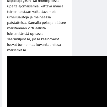
kilpailuja yksin- tai moninpelissä,
upeita ajomaisemia, kattava määrä
toinen toistaan vaikuttavampia
urheiluautoja ja maineessa
paistattelua. Samalla pelaaja pääsee
maistamaan virtuaalista
luksuselämää upeassa
saarimiljöössä, jossa kasinovalot
luovat tunnelmaa kuvankauniissa
maisemissa.