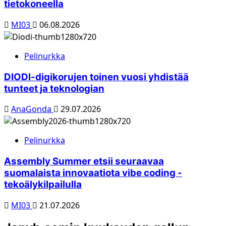
tietokoneella
MI03
06.08.2026
Pelinurkka
DIODI-digikorujen toinen vuosi yhdistää
tunteet ja teknologian
AnaGonda
29.07.2026
Pelinurkka
Assembly Summer etsii seuraavaa
suomalaista innovaatiota vibe coding -
tekoälykilpailulla
MI03
21.07.2026