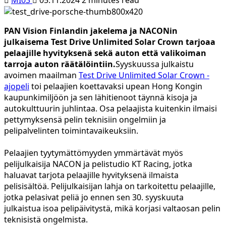
PAN Vision Finlandin jakelema ja NACONin
julkaisema Test Drive Unlimited Solar Crown tarjoaa
pelaajille hyvityksenä sekä auton että valikoiman
tarroja auton räätälöintiin.
Syyskuussa julkaistu
avoimen maailman
Test Drive Unlimited Solar Crown -
ajopeli
toi pelaajien koettavaksi upean Hong Kongin
kaupunkimiljöön ja sen lähitienoot täynnä kisoja ja
autokulttuurin juhlintaa. Osa pelaajista kuitenkin ilmaisi
pettymyksensä pelin teknisiin ongelmiin ja
pelipalvelinten toimintavaikeuksiin.
Pelaajien tyytymättömyyden ymmärtävät myös
pelijulkaisija NACON ja pelistudio KT Racing, jotka
haluavat tarjota pelaajille hyvityksenä ilmaista
pelisisältöä. Pelijulkaisijan lahja on tarkoitettu pelaajille,
jotka pelasivat peliä jo ennen sen 30. syyskuuta
julkaistua isoa pelipäivitystä, mikä korjasi valtaosan pelin
teknisistä ongelmista.