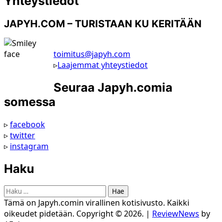
Yhteystiedot
JAPYH.COM – TURISTAAN KU KERITÄÄN
toimitus@japyh.com
▹
Laajemmat yhteystiedot
Seuraa Japyh.comia
somessa
▹
facebook
▹
twitter
▹
instagram
Haku
Haku:
Tämä on Japyh.comin virallinen kotisivusto. Kaikki
oikeudet pidetään. Copyright © 2026.
|
ReviewNews
by