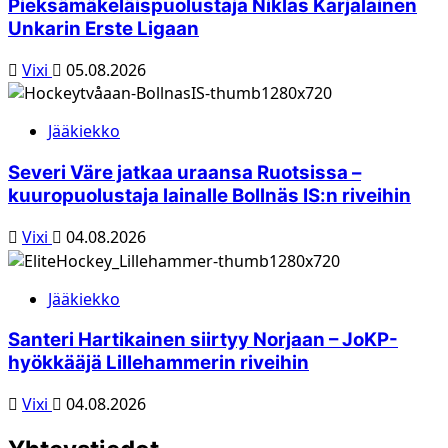
Pieksämäkeläispuolustaja Niklas Karjalainen
Unkarin Erste Ligaan
Vixi
05.08.2026
Jääkiekko
Severi Väre jatkaa uraansa Ruotsissa –
kuuropuolustaja lainalle Bollnäs IS:n riveihin
Vixi
04.08.2026
Jääkiekko
Santeri Hartikainen siirtyy Norjaan – JoKP-
hyökkääjä Lillehammerin riveihin
Vixi
04.08.2026