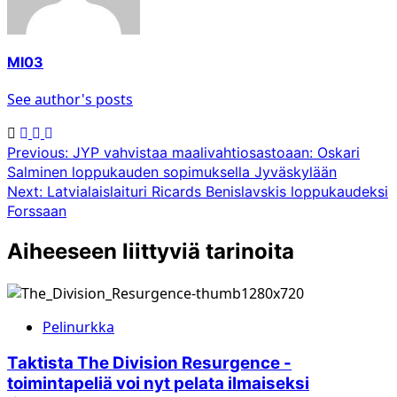
MI03
See author's posts
Post
Previous:
JYP vahvistaa maalivahtiosastoaan: Oskari
Salminen loppukauden sopimuksella Jyväskylään
navigation
Next:
Latvialaislaituri Ricards Benislavskis loppukaudeksi
Forssaan
Aiheeseen liittyviä tarinoita
Pelinurkka
Taktista The Division Resurgence -
toimintapeliä voi nyt pelata ilmaiseksi