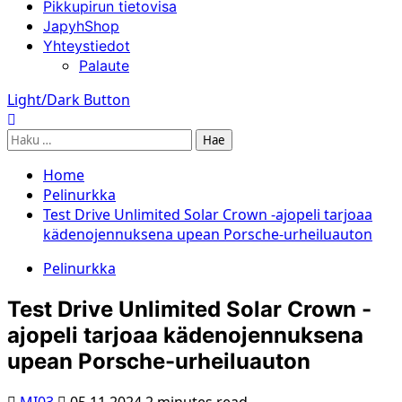
Pikkupirun tietovisa
JapyhShop
Yhteystiedot
Palaute
Light/Dark Button
Haku:
Home
Pelinurkka
Test Drive Unlimited Solar Crown -ajopeli tarjoaa
kädenojennuksena upean Porsche-urheiluauton
Pelinurkka
Test Drive Unlimited Solar Crown -
ajopeli tarjoaa kädenojennuksena
upean Porsche-urheiluauton
MI03
05.11.2024
2 minutes read