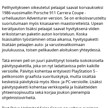
Pelihyvitykseen oikeutetut pelaajat saavat korvaukseksi
1986-vuosimallin Porsche 911 Carrera Coupe -
urheiluauton Adventurer-version. Se on erikoisvarusteltu
suoriutumaan myös kisasaaren maastoreiteistä. Upean
keräilyauton lisäksi pelaajat saavat hyvityksenä viiden
erikoistarran paketin auton koristeluun. Koska
lisäsisällön työstäminen ottaa aikansa, hyvityspaketti
lisätään pelaajien auto- ja varustevalikoimaan
joulukuussa, toisen pelikauden aloituksen yhteydessä.
Tätä ennen peli on juuri päivittynyt toisella isokokoisella
päivityspaketilla, joka on nyt ladattavissa pelin kaikille
versioille. Päivitys kohentaa erityisesti PlayStation 5 -
pelikonsolin graafista suorituskykyä, mutta sisältää
keskeisiä päivityksiä myös Xbox- ja PC-versioille. Lisäksi
päivityspaketti kohentaa verkkopeliä ja lisälaitteiden
yhteensopivuutta sekä korjaa joukon pienempiä
ohjelmistovirheitä.