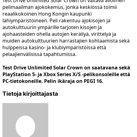
Test Drive Unlimited Solar Crown on valtava avoimen
pelimaailman ajokokemus, jonka keskiössä toimii
reaalikokoinen Hong Kongin kaupunki
lähiympäristöineen. Peli rakentuu ajokisojen ja
autokulttuurin ympärille tarjoten kisojen ja
ajohaasteiden ohella autojen keräilyä, virittelyä ja
muiden autokulttuurien harrastajien kohtaamista sekä
hulppeissa kasino- ja klubiympäristöissä että
pelaajienvälisissä tapahtumissa.
Test Drive Unlimited Solar Crown on saatavana sekä
PlayStation 5- ja Xbox Series X/S -pelikonsoleille että
PC-tietokoneille. Pelin ikäraja on PEGI 16.
Tietoja kirjoittajasta