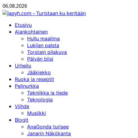
Skip
06.08.2026
to
content
Primary
Etusivu
Menu
Ajankohtainen
Hullu maailma
Lukijan palsta
Torstain pilakuva
Päivän biisi
Urheilu
Jääkiekko
Ruoka ja reseptit
Pelinurkka
Tekniikka ja tiede
Teknologia
Viihde
Musiikki
Blogit
AnaGonda turisee
Janarin Näkökanta