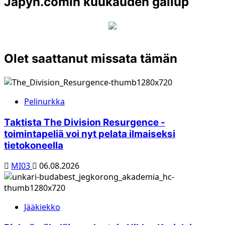
Japyh.comin kuukauden gallup
Olet saattanut missata tämän
Pelinurkka
Taktista The Division Resurgence -
toimintapeliä voi nyt pelata ilmaiseksi
tietokoneella
MI03
06.08.2026
Jääkiekko