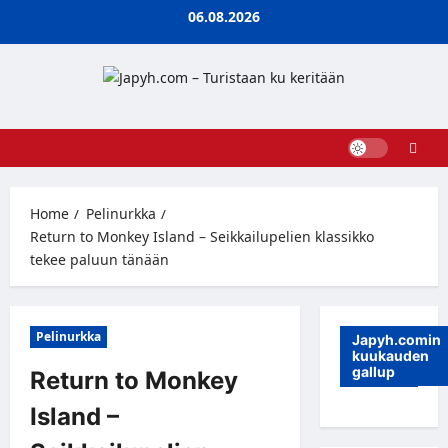
Skip
06.08.2026
to
content
Home
Pelinurkka
Return to Monkey Island – Seikkailupelien klassikko
tekee paluun tänään
Pelinurkka
Japyh.comin
kuukauden
gallup
Return to Monkey
Island –