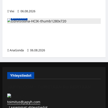
etsitään uutta seuraa
Vixi
06.08.2026
Jääkiekko
Nestori 2.0 jatkaa punakeltaisissa – Pulakka
teki debyyttikaudellaan pisteen ottelua
kohden
AnaGonda
06.08.2026
Yhteystiedot
JAPYH.COM – TURISTAAN KU KERITÄÄN
toimitus@japyh.com
▹
Laajemmat yhteystiedot