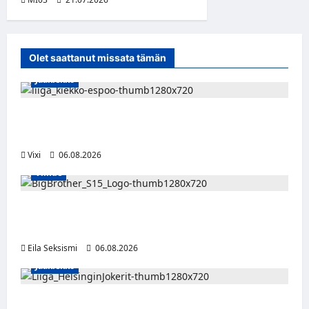
Olet saattanut missata tämän
Jääkiekko
Ruotsalaishyökkääjä Linus Öberg siirtyy
Kiekko-Espooseen
Vixi
06.08.2026
Viihde
Big Brother Suomi palaa MTV3:lle – luvassa
24/7-livestream ja suorat häätölähetykset
Eila Seksismi
06.08.2026
Jääkiekko
Ville Leskinen jättää Jokerit – hyökkääjälle