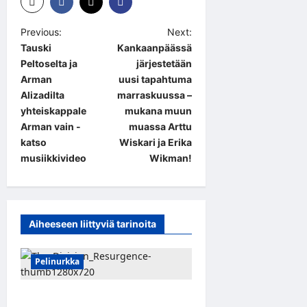
P
Previous:
Next:
Tauski
Kankaanpäässä
o
Peltoselta ja
järjestetään
s
Arman
uusi tapahtuma
t
Alizadilta
marraskuussa –
yhteiskappale
mukana muun
n
Arman vain -
muassa Arttu
a
katso
Wiskari ja Erika
musiikkivideo
Wikman!
v
i
g
a
Aiheeseen liittyviä tarinoita
t
Pelinurkka
i
o
Taktista The Division