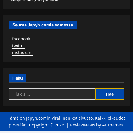
Seuraa Japyh.comia somessa
▹
facebook
▹
twitter
▹
instagram
Haku
Haku:
Tämä on Japyh.comin virallinen kotisivusto. Kaikki oikeudet
pidetään. Copyright © 2026.
|
ReviewNews
by AF themes.