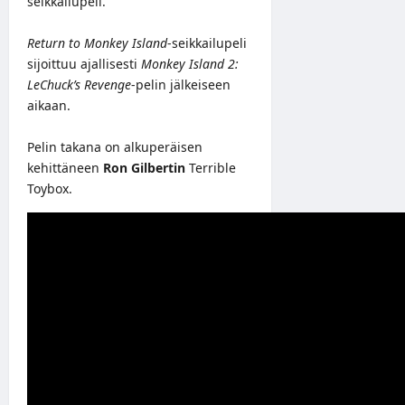
seikkailupeli.
Return to Monkey Island
-seikkailupeli
sijoittuu ajallisesti
Monkey Island 2:
LeChuck’s Revenge
-pelin jälkeiseen
aikaan.
Pelin takana on alkuperäisen
kehittäneen
Ron Gilbertin
Terrible
Toybox.