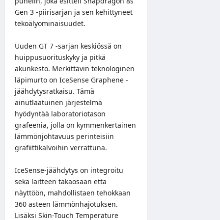
puhelin, joka esitteli Snapdragon 8s
Gen 3 -piirisarjan ja sen kehittyneet
tekoälyominaisuudet.
Uuden GT 7 -sarjan keskiössä on
huippusuorituskyky ja pitkä
akunkesto. Merkittävin teknologinen
läpimurto on IceSense Graphene -
jäähdytysratkaisu. Tämä
ainutlaatuinen järjestelmä
hyödyntää laboratoriotason
grafeenia, jolla on kymmenkertainen
lämmönjohtavuus perinteisiin
grafiittikalvoihin verrattuna.
IceSense-jäähdytys on integroitu
sekä laitteen takaosaan että
näyttöön, mahdollistaen tehokkaan
360 asteen lämmönhajotuksen.
Lisäksi Skin-Touch Temperature