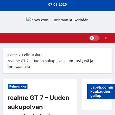
Skip
07.08.2026
to
content
Home
Pelinurkka
realme GT 7 – Uuden sukupolven suorituskykyä ja
innovaatioita
Pelinurkka
Japyh.comin
kuukauden
gallup
realme GT 7 – Uuden
sukupolven