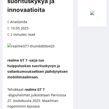
suorituskykyä ja
innovaatioita
AnaGonda
10.05.2025
2 minutes read
realme GT 7 -sarja tuo
huippuluokan suorituskyvyn ja
vallankumouksellisen jäähdytyksen
mobiilimaailmaan.
Tehokkaat
realme GT 7
-älypuhelimet
julkistetaan Pariisissa
27. toukokuuta 2025. Maailman
nopeimmin kasvava