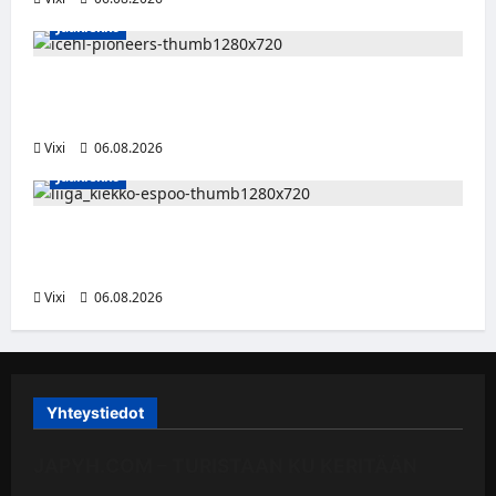
Jääkiekko
Jesse Seppälä siirtyy Itävaltaan – Pioneers
Vorarlbergin suomalaisryhmä kasvaa
Vixi
06.08.2026
Jääkiekko
Ruotsalaishyökkääjä Linus Öberg siirtyy
Kiekko-Espooseen
Vixi
06.08.2026
Yhteystiedot
JAPYH.COM – TURISTAAN KU KERITÄÄN