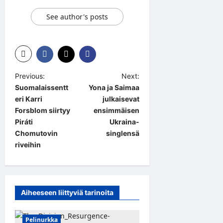
See author's posts
P
Previous:
Next:
Suomalaissentt
Yona ja Saimaa
o
eri Karri
julkaisevat
s
Forsblom siirtyy
ensimmäisen
t
Piráti
Ukraina-
Chomutovin
singlensä
n
riveihin
a
v
i
Aiheeseen liittyviä tarinoita
g
a
Pelinurkka