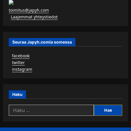
toimitus@japyh.com
▹
Laajemmat yhteystiedot
Seuraa Japyh.comia somessa
▹
facebook
▹
twitter
▹
instagram
Haku
Haku: