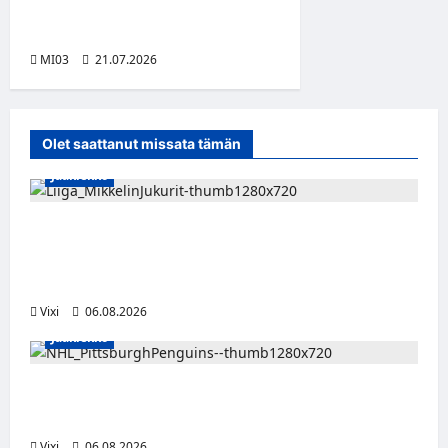
innovaatiota vibe coding -
tekoälykilpailulla
MI03
21.07.2026
Olet saattanut missata tämän
Jääkiekko
Alex Lintuniemi vahvistaa Jukurien
puolustusta – kokenut puolustaja palaa
Liigaan
Vixi
06.08.2026
Jääkiekko
Ville Koivuselle jättisopimus Pittsburghiin –
kahdeksan vuotta ja 32 miljoonaa dollaria
Vixi
06.08.2026