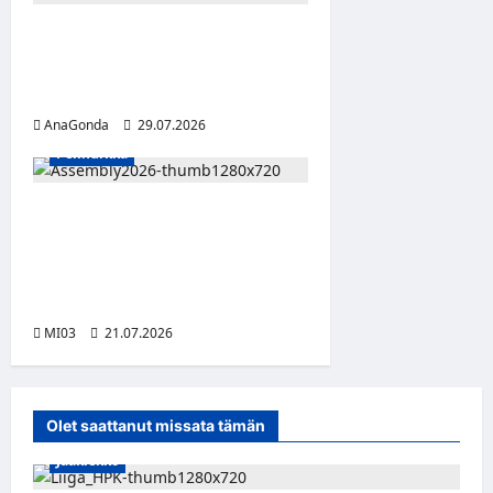
DIODI-digikorujen toinen
vuosi yhdistää tunteet ja
teknologian
AnaGonda
29.07.2026
Pelinurkka
Assembly Summer etsii
seuraavaa suomalaista
innovaatiota vibe coding -
tekoälykilpailulla
MI03
21.07.2026
Olet saattanut missata tämän
Jääkiekko