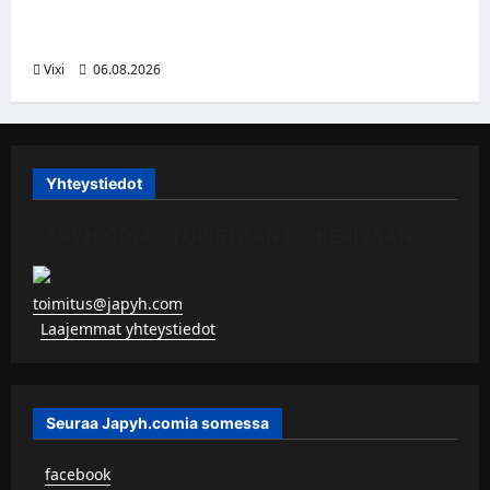
Jesse Seppälä siirtyy Itävaltaan – Pioneers
Vorarlbergin suomalaisryhmä kasvaa
Vixi
06.08.2026
Yhteystiedot
JAPYH.COM – TURISTAAN KU KERITÄÄN
toimitus@japyh.com
▹
Laajemmat yhteystiedot
Seuraa Japyh.comia somessa
▹
facebook