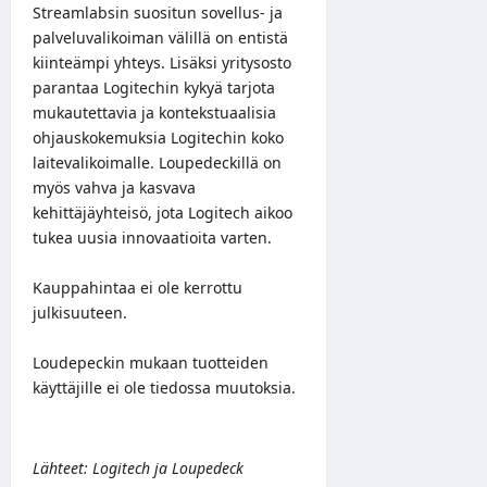
Streamlabsin suositun sovellus- ja
palveluvalikoiman välillä on entistä
kiinteämpi yhteys. Lisäksi yritysosto
parantaa Logitechin kykyä tarjota
mukautettavia ja kontekstuaalisia
ohjauskokemuksia Logitechin koko
laitevalikoimalle. Loupedeckillä on
myös vahva ja kasvava
kehittäjäyhteisö, jota Logitech aikoo
tukea uusia innovaatioita varten.
Kauppahintaa ei ole kerrottu
julkisuuteen.
Loudepeckin mukaan tuotteiden
käyttäjille ei ole tiedossa muutoksia.
Lähteet:
Logitech
ja
Loupedeck