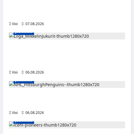
Viljami Jokirinne jatkaa HPK:ssa kevääseen
2028
Vixi
07.08.2026
Jääkiekko
Alex Lintuniemi vahvistaa Jukurien
puolustusta – kokenut puolustaja palaa
Liigaan
Vixi
06.08.2026
Jääkiekko
Ville Koivuselle jättisopimus Pittsburghiin –
kahdeksan vuotta ja 32 miljoonaa dollaria
Vixi
06.08.2026
Jääkiekko