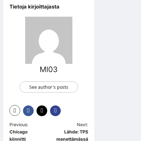
Tietoja kirjoittajasta
MI03
See author's posts
P
Previous:
Next:
Chicago
Lähde: TPS
o
kiinnitti
menettämässä