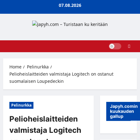
Skip
07.08.2026
to
content
Home
Pelinurkka
Pelioheislaitteiden valmistaja Logitech on ostanut
suomalaisen Loupedeckin
Pelinurkka
Japyh.comin
kuukauden
gallup
Pelioheislaitteiden
valmistaja Logitech