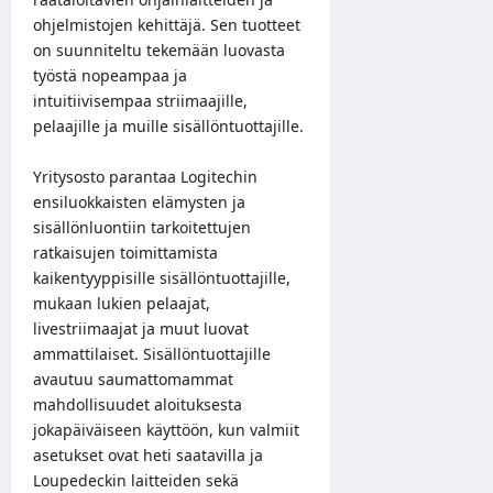
ohjelmistojen kehittäjä. Sen tuotteet
on suunniteltu tekemään luovasta
työstä nopeampaa ja
intuitiivisempaa striimaajille,
pelaajille ja muille sisällöntuottajille.
Yritysosto parantaa Logitechin
ensiluokkaisten elämysten ja
sisällönluontiin tarkoitettujen
ratkaisujen toimittamista
kaikentyyppisille sisällöntuottajille,
mukaan lukien pelaajat,
livestriimaajat ja muut luovat
ammattilaiset. Sisällöntuottajille
avautuu saumattomammat
mahdollisuudet aloituksesta
jokapäiväiseen käyttöön, kun valmiit
asetukset ovat heti saatavilla ja
Loupedeckin laitteiden sekä