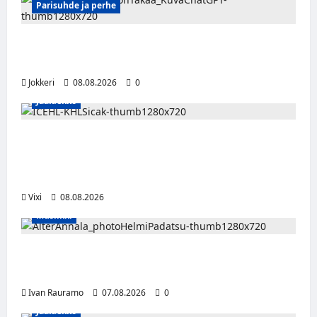
Parisuhde ja perhe
Viisi merkkiä, että kumppani ei ehkä ole
täysin rehellinen
Jokkeri
08.08.2026
0
Jääkiekko
Suomalaislaituri Toivo Laaksonen jatkaa
uraansa Kroatiassa – KHL Sisak nappasi
tehokkaan hyökkääjän
Vixi
08.08.2026
Musiikki
Alter Annala julkaisi Kultapoika-singlen –
Alert!-albumi ilmestyy elokuussa
Ivan Rauramo
07.08.2026
0
Jääkiekko