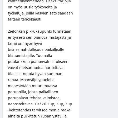
kahteenkymmeneen. Lisäksi tarjolla
on myös uusia työkoneita ja
työkaluja, joilla kasvien sato saadaan
talteen tehokkaasti.
Zielonkan pikkukaupunki tunnetaan
erityisesti sen pianovalmistajasta ja
tämä on myös hyvä
bisnesmahdollisuus paikallisille
tilanomistajille. Tuomalla
puulankkuja pianonvalmistukseen
voivat metsänhoitoa harjoittavat
tilalliset netota hyvän summan
rahaa. Maanviljelypuolella
menestytään muun muassa
perunoilla, joista paikallinen
perunalastutehdas valmistaa
naposteltavaa. Lisäksi Zup, Zup, Zup
-keittotehdas tarvitsee monia raaka-
aineita purkitetun ruoan ystäville.