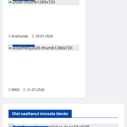
DIODI-digikorujen toinen
vuosi yhdistää tunteet ja
teknologian
AnaGonda
29.07.2026
Pelinurkka
Assembly Summer etsii
seuraavaa suomalaista
innovaatiota vibe coding -
tekoälykilpailulla
MI03
21.07.2026
Olet saattanut missata tämän