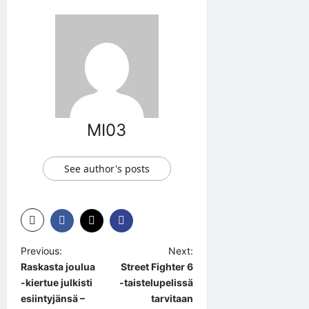
MI03
See author's posts
P
Previous:
Next:
Raskasta joulua
Street Fighter 6
o
-kiertue julkisti
-taistelupelissä
s
esiintyjänsä –
tarvitaan