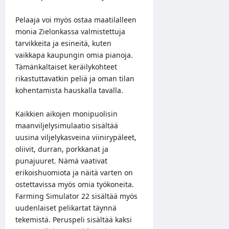
Pelaaja voi myös ostaa maatilalleen
monia Zielonkassa valmistettuja
tarvikkeita ja esineitä, kuten
vaikkapa kaupungin omia pianoja.
Tämänkaltaiset keräilykohteet
rikastuttavatkin peliä ja oman tilan
kohentamista hauskalla tavalla.
Kaikkien aikojen monipuolisin
maanviljelysimulaatio sisältää
uusina viljelykasveina viinirypäleet,
oliivit, durran, porkkanat ja
punajuuret. Nämä vaativat
erikoishuomiota ja näitä varten on
ostettavissa myös omia työkoneita.
Farming Simulator 22 sisältää myös
uudenlaiset pelikartat täynnä
tekemistä. Peruspeli sisältää kaksi