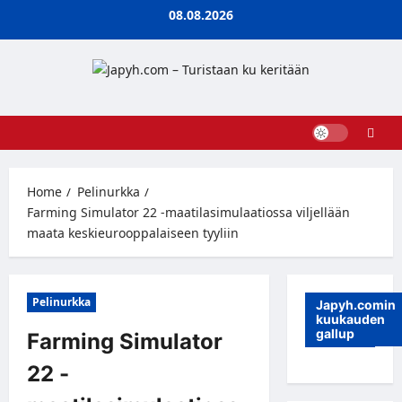
Skip
08.08.2026
to
content
Home
Pelinurkka
Farming Simulator 22 -maatilasimulaatiossa viljellään
maata keskieurooppalaiseen tyyliin
Pelinurkka
Japyh.comin
kuukauden
gallup
Farming Simulator
22 -