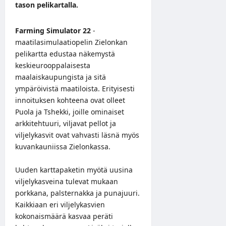
tason pelikartalla.
Farming Simulator 22
-
maatilasimulaatiopelin
Zielonkan
pelikartta edustaa näkemystä
keskieurooppalaisesta
maalaiskaupungista ja sitä
ympäröivistä maatiloista. Erityisesti
innoituksen kohteena ovat olleet
Puola ja Tshekki, joille ominaiset
arkkitehtuuri, viljavat pellot ja
viljelykasvit ovat vahvasti läsnä myös
kuvankauniissa Zielonkassa.
Uuden karttapaketin myötä uusina
viljelykasveina tulevat mukaan
porkkana, palsternakka ja punajuuri.
Kaikkiaan eri viljelykasvien
kokonaismäärä kasvaa peräti