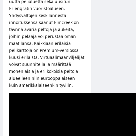
uutta pelialuetta sekä uusitun
Erlengratin vuoristoalueen.
Yhdysvaltojen keskilännestä
innoituksensa saanut Elmcreek on
täynnä avaria peltoja ja aukeita,
joihin pelaaja voi perustaa oman
maatilansa. Kaikkiaan erilaisia
pelikarttoja on Premium-versiossa
kuusi erilaista. Virtuaalimaanviljelijät
voivat suunnitella ja määrittää
monenlaisia ja eri kokoisia peltoja
alueelleen niin eurooppalaiseen
kuin amerikkalaiseenkin tyyliin.