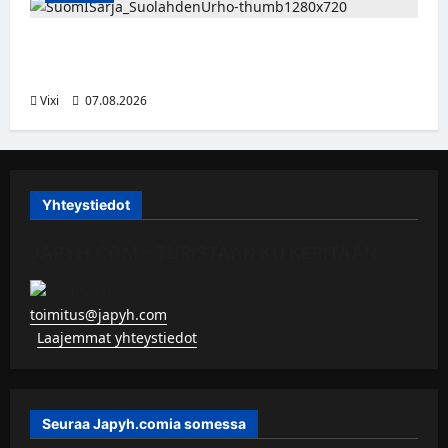
FPS:n keskushyökkääjä Martti Mäkinen
siirtyy Suolahden Urhoon
Vixi
07.08.2026
Yhteystiedot
JAPYH.COM – TURISTAAN KU KERITÄÄN
toimitus@japyh.com
▹
Laajemmat yhteystiedot
Seuraa Japyh.comia somessa