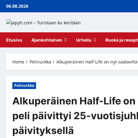
Skip
06.08.2026
to
content
Etusivu
Ajankohtainen
Urheilu
Ruoka ja resept
Home
Pelinurkka
Alkuperäinen Half-Life on nyt saatavilla 
Pelinurkka
Alkuperäinen Half-Life on 
peli päivittyi 25-vuotisju
päivityksellä