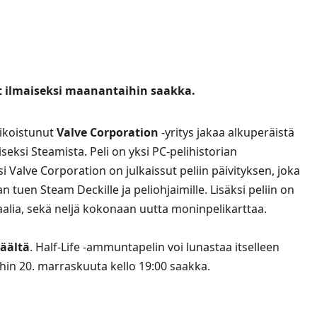
yt ilmaiseksi maanantaihin saakka.
rikoistunut
Valve Corporation
-yritys jakaa alkuperäistä
iseksi
Steamista
. Peli on yksi PC-pelihistorian
i Valve Corporation on julkaissut peliin päivityksen, joka
tuen Steam Deckille ja peliohjaimille. Lisäksi peliin on
iaalia, sekä neljä kokonaan uutta moninpelikarttaa.
täältä
. Half-Life -ammuntapelin voi lunastaa itselleen
hin 20. marraskuuta kello 19:00 saakka.