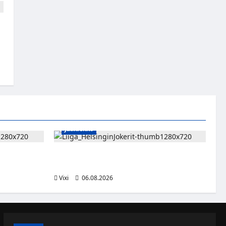
Jääkiekko
le – luvassa
Ville Leskinen jättää Jokerit – hyökkääjälle
ölähetykset
etsitään uutta seuraa
Vixi
06.08.2026