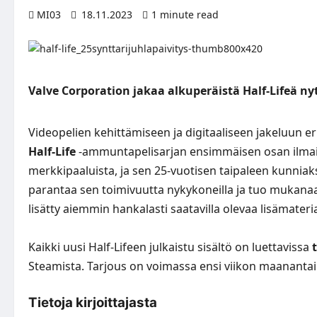
MI03
18.11.2023
1 minute read
Valve Corporation jakaa alkuperäistä Half-Lifeä n
Videopelien kehittämiseen ja digitaaliseen jakeluun e
Half-Life
-ammuntapelisarjan ensimmäisen osan ilma
merkkipaaluista, ja sen 25-vuotisen taipaleen kunniaks
parantaa sen toimivuutta nykykoneilla ja tuo mukanaan 
lisätty aiemmin hankalasti saatavilla olevaa lisämater
Kaikki uusi Half-Lifeen julkaistu sisältö on luettavissa
Steamista
. Tarjous on voimassa ensi viikon maanantai
Tietoja kirjoittajasta