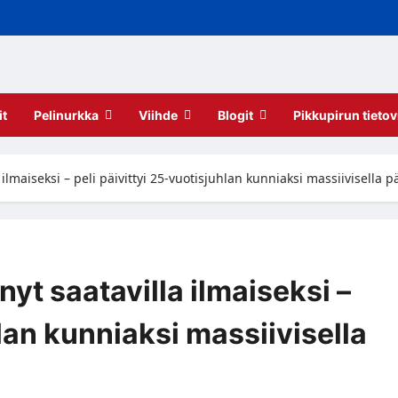
it
Pelinurkka
Viihde
Blogit
Pikkupirun tietov
ilmaiseksi – peli päivittyi 25-vuotisjuhlan kunniaksi massiivisella pä
nyt saatavilla ilmaiseksi –
hlan kunniaksi massiivisella