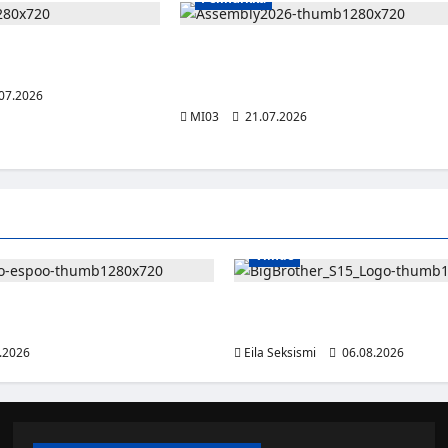
n toinen vuosi
Assembly Summer etsii seuraavaa
 ja teknologian
suomalaista innovaatiota vibe coding -
tekoälykilpailulla
07.2026
MI03
21.07.2026
Viihde
ökkääjä Linus Öberg siirtyy
Big Brother Suomi palaa MTV3:l
ooseen
24/7-livestream ja suorat häät
.2026
Eila Seksismi
06.08.2026