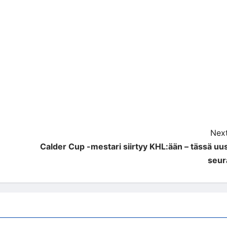
Next
Calder Cup -mestari siirtyy KHL:ään – tässä uus
seur
Pelinurkka