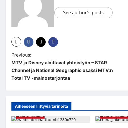
See author's posts
P
Previous:
MTV ja Disney aloittavat yhteistyön – STAR
o
Channel ja National Geographic osaksi MTV:n
s
Total TV -mainostarjontaa
t
n
a
Aiheeseen liittyviä tarinoita
Hullu maailma
Hullu maailma
v
i