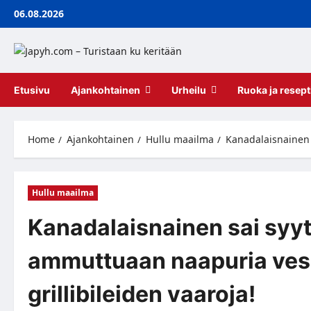
Skip
06.08.2026
to
content
Etusivu
Ajankohtainen
Urheilu
Ruoka ja resept
Home
Ajankohtainen
Hullu maailma
Kanadalaisnainen s
Hullu maailma
Kanadalaisnainen sai syyt
ammuttuaan naapuria vesi
grillibileiden vaaroja!