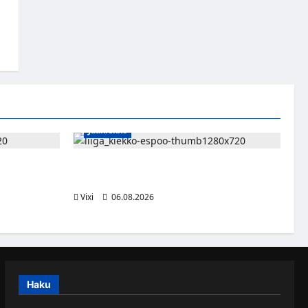
Jääkiekko
n – Pioneers
Ruotsalaishyökkääjä Linus Öberg siirtyy
kasvaa
Kiekko-Espooseen
Vixi
06.08.2026
Haku