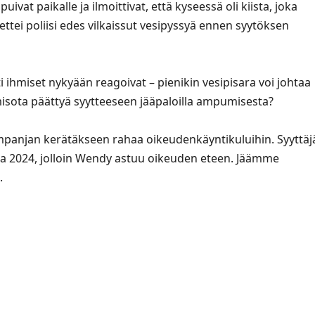
apuivat paikalle ja ilmoittivat, että kyseessä oli kiista, joka
 ettei poliisi edes vilkaissut vesipyssyä ennen syytöksen
 ihmiset nykyään reagoivat – pienikin vesipisara voi johtaa
isota päättyä syytteeseen jääpaloilla ampumisesta?
panjan kerätäkseen rahaa oikeudenkäyntikuluihin. Syyttäj
uuta 2024, jolloin Wendy astuu oikeuden eteen. Jäämme
.