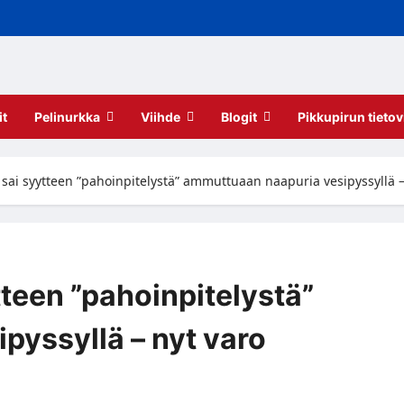
it
Pelinurkka
Viihde
Blogit
Pikkupirun tietov
ai syytteen ”pahoinpitelystä” ammuttuaan naapuria vesipyssyllä – n
teen ”pahoinpitelystä”
pyssyllä – nyt varo