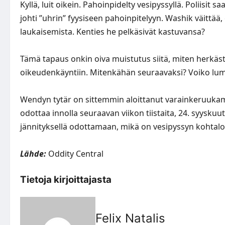
Kyllä, luit oikein. Pahoinpidelty vesipyssyllä. Poliisit sa
johti ”uhrin” fyysiseen pahoinpitelyyn. Washik väittää,
laukaisemista. Kenties he pelkäsivät kastuvansa?
Tämä tapaus onkin oiva muistutus siitä, miten herkästi
oikeudenkäyntiin. Mitenkähän seuraavaksi? Voiko lum
Wendyn tytär on sittemmin aloittanut varainkeruukam
odottaa innolla seuraavan viikon tiistaita, 24. syysk
jännityksellä odottamaan, mikä on vesipyssyn kohtalo
Lähde:
Oddity Central
Tietoja kirjoittajasta
Felix Natalis