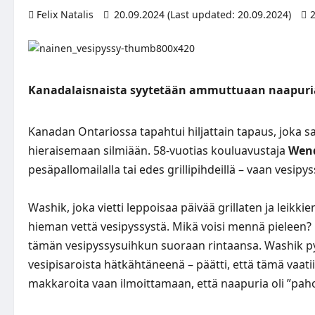
Felix Natalis
20.09.2024 (Last updated: 20.09.2024)
Kanadalaisnaista syytetään ammuttuaan naapuria v
Kanadan Ontariossa tapahtui hiljattain tapaus, joka 
hieraisemaan silmiään. 58-vuotias kouluavustaja
Wen
pesäpallomailalla tai edes grillipihdeillä – vaan vesipyss
Washik, joka vietti leppoisaa päivää grillaten ja leikki
hieman vettä vesipyssystä. Mikä voisi mennä pieleen?
tämän vesipyssysuihkun suoraan rintaansa. Washik pyy
vesipisaroista hätkähtäneenä – päätti, että tämä vaatii
makkaroita vaan ilmoittamaan, että naapuria oli ”paho