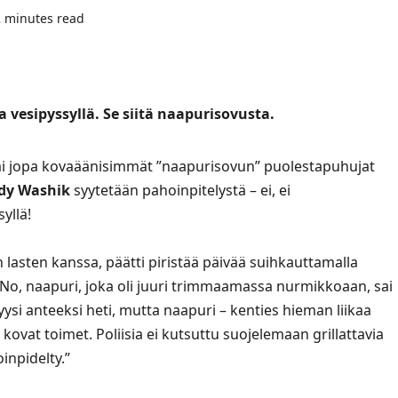
2 minutes read
esipyssyllä. Se siitä naapurisovusta.
sai jopa kovaäänisimmät ”naapurisovun” puolestapuhujat
dy Washik
syytetään pahoinpitelystä – ei, ei
yllä!
en lasten kanssa, päätti piristää päivää suihkauttamalla
 No, naapuri, joka oli juuri trimmaamassa nurmikkoaan, sai
si anteeksi heti, mutta naapuri – kenties hieman liikaa
 kovat toimet. Poliisia ei kutsuttu suojelemaan grillattavia
inpidelty.”