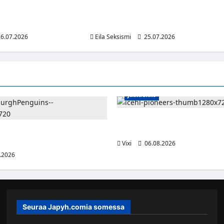
vasti omat
Kreikassa ajetaan yhä romahtaneella
älttääkseen
sillalla – vaihtoehtona kymmenien
attijuopumuksesta
kilometrien kiertomatka
6.07.2026
Eila Seksismi
25.07.2026
Jääkiekko
Jesse Seppälä siirtyy Itävaltaa
Vorarlbergin suomalaisryhmä 
lle jättisopimus Pittsburghiin –
otta ja 32 miljoonaa dollaria
Vixi
06.08.2026
.2026
Seuraa Japyh.comia somessa