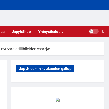
isa
JapyhShop
Yhteystiedot
yt varo grillibileiden vaaroja!
Japyh.comin kuukauden gallup