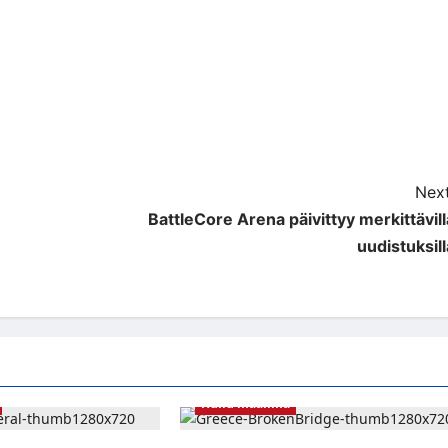
Next
BattleCore Arena päivittyy merkittävill
uudistuksill
Hullu maailma