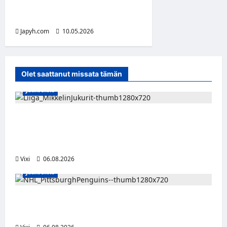
Toukokuun toinen sunnuntai
– kiitos äidille
Japyh.com
10.05.2026
Olet saattanut missata tämän
Jääkiekko
Alex Lintuniemi vahvistaa Jukurien
puolustusta – kokenut puolustaja palaa
Liigaan
Vixi
06.08.2026
Jääkiekko
Ville Koivuselle jättisopimus Pittsburghiin –
kahdeksan vuotta ja 32 miljoonaa dollaria