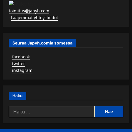
toimitus@japyh.com
▹
Laajemmat yhteystiedot
Seuraa Japyh.comia somessa
▹
facebook
▹
twitter
▹
instagram
Haku
Haku: