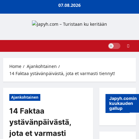
Skip
07.08.2026
to
content
Home
Ajankohtainen
14 Faktaa ystävänpäivästä, jota et varmasti tiennyt!
Ajankohtainen
Japyh.comin
kuukauden
gallup
14 Faktaa
ystävänpäivästä,
jota et varmasti