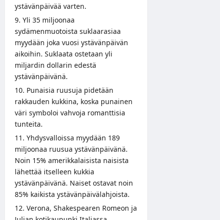
ystävänpäivää varten.
Yli 35 miljoonaa
sydämenmuotoista suklaarasiaa
myydään joka vuosi ystävänpäivän
aikoihin. Suklaata ostetaan yli
miljardin dollarin edestä
ystävänpäivänä.
Punaisia ruusuja pidetään
rakkauden kukkina, koska punainen
väri symboloi vahvoja romanttisia
tunteita.
Yhdysvalloissa myydään 189
miljoonaa ruusua ystävänpäivänä.
Noin 15% amerikkalaisista naisista
lähettää itselleen kukkia
ystävänpäivänä. Naiset ostavat noin
85% kaikista ystävänpäivälahjoista.
Verona, Shakespearen Romeon ja
Julian kotikaupunki Italiassa