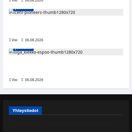
Vixi
06.08.2026
Jääkiekko
Jesse Seppälä siirtyy Itävaltaan – Pioneers
Vorarlbergin suomalaisryhmä kasvaa
Vixi
06.08.2026
Jääkiekko
Ruotsalaishyökkääjä Linus Öberg siirtyy
Kiekko-Espooseen
Vixi
06.08.2026
Yhteystiedot
JAPYH.COM – TURISTAAN KU KERITÄÄN