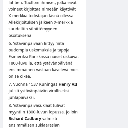
lähtien. Tuolloin ihmiset, jotka eivät
voineet kirjoittaa nimeään käyttivät
X-merkkiä todistajan läsnä ollessa.
Allekirjoituksen jälkeen X-merkkiä
suudeltiin vilpittömyyden
osoituksena.
Ystävänpäivään liittyy mitä
oudompia uskomuksia ja tapoja.
Esimeriksi Ranskassa naiset uskoivat
1800-luvulla, että ystävänpäivänä
ensimmäinen vastaan kävelevä mies
on se oikea.
Vuonna 1537 Kuningas
Henry VII
julisti ystävänpäivän viralliseksi
juhlapäiväksi.
Ystävänpäiväsuklaat tulivat
myyntiin 1800-luvun lopussa, jolloin
Richard Cadbury
valmisti
ensimmäisen suklaarasian