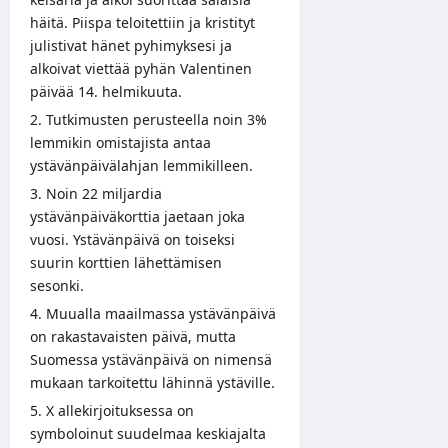
häitä. Piispa teloitettiin ja kristityt
julistivat hänet pyhimyksesi ja
alkoivat viettää pyhän Valentinen
päivää 14. helmikuuta.
Tutkimusten perusteella noin 3%
lemmikin omistajista antaa
ystävänpäivälahjan lemmikilleen.
Noin 22 miljardia
ystävänpäiväkorttia jaetaan joka
vuosi. Ystävänpäivä on toiseksi
suurin korttien lähettämisen
sesonki.
Muualla maailmassa ystävänpäivä
on rakastavaisten päivä, mutta
Suomessa ystävänpäivä on nimensä
mukaan tarkoitettu lähinnä ystäville.
X allekirjoituksessa on
symboloinut suudelmaa keskiajalta