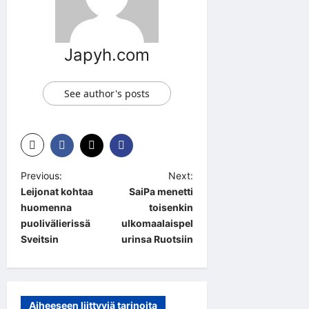
Japyh.com
See author's posts
P
Previous:
Next:
Leijonat kohtaa
SaiPa menetti
o
huomenna
toisenkin
s
puolivälierissä
ulkomaalaispel
t
Sveitsin
urinsa Ruotsiin
n
a
v
Aiheeseen liittyviä tarinoita