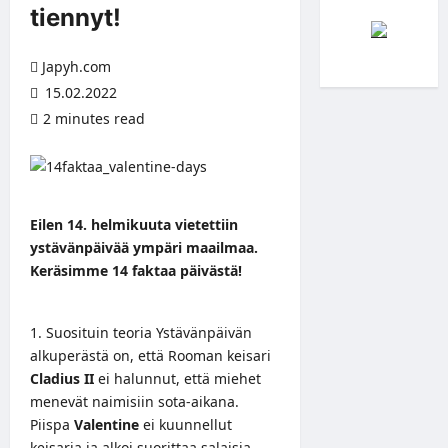
tiennyt!
Japyh.com
15.02.2022
2 minutes read
Eilen 14. helmikuuta vietettiin
ystävänpäivää ympäri maailmaa.
Keräsimme 14 faktaa päivästä!
Suosituin teoria Ystävänpäivän
alkuperästä on, että Rooman keisari
Cladius II
ei halunnut, että miehet
menevät naimisiin sota-aikana.
Piispa
Valentine
ei kuunnellut
keisaria ja alkoi suorittaa salaisia